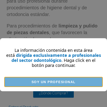
para uso profesional durante
procedimientos de higiene dental y de
ortodoncia estándar.
Para procedimientos de
limpieza y pulido
de piezas dentales
, que favorecen la
eliminación de manchas y capas gruesas
de placa, obteniendo una sensación suave
La información contenida en esta área
y fresca.
está
dirigida exclusivamente a profesionales
del sector odontológico
. Haga click en el
botón
para continuar.
Crea un alto brillo a la apariencia general y
la longevidad de la propia restauración.
SOY UN PROFESIONAL
¿Dónde Comprar?