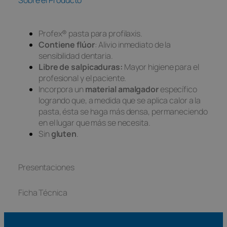
Sobre el Producto
Profex® pasta para profilaxis.
Contiene flúor
: Alivio inmediato de la
sensibilidad dentaria.
Libre de salpicaduras:
Mayor higiene para el
profesional y el paciente.
Incorpora un
material amalgador
específico
logrando que, a medida que se aplica calor a la
pasta, ésta se haga más densa, permaneciendo
en el lugar que más se necesita.
Sin
gluten
.
Presentaciones
Ficha Técnica