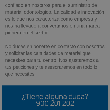
confiado en nosotros para el suministro de
material odontológico. La calidad e innovación
es lo que nos caracteriza como empresa y
nos ha llevado a convertirnos en una marca
pionera en el sector.
No dudes en ponerte en contacto con nosotros
y solicitar las cantidades de material que
necesites para tu centro. Nos ajustaremos a
tus peticiones y te asesoraremos en todo lo
que necesites.
¿Tiene alguna duda?
900 201 202