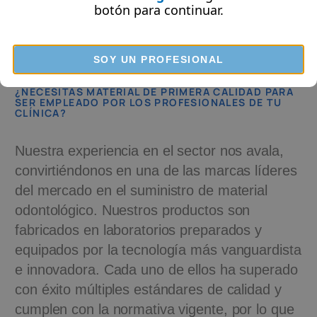
botón
para continuar.
dentales
que cumplen con las altas
exigencias de los profesionales de la salud
dental.
SOY UN PROFESIONAL
¿NECESITAS MATERIAL DE PRIMERA CALIDAD PARA
SER EMPLEADO POR LOS PROFESIONALES DE TU
CLÍNICA?
Nuestra experiencia en el sector nos avala,
convirtiéndonos en una de las marcas líderes
del mercado en el suministro de material
odontológico. Nuestros productos son
fabricados en laboratorios preparados y
equipados por la tecnología más vanguardista
e innovadora. Cada uno de ellos ha superado
con éxito múltiples estándares de calidad y
cumplen con la normativa vigente, por lo que