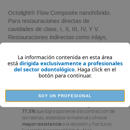
Octolight® Flow Composite nanohíbrido.
Para restauraciones directas de
cavidades de clase, I, II, III, IV, Y V.
Restauraciones indirectas como inlays,
onlays carillas y reconstrucciones de
muñones.
La información contenida en esta área
está
dirigida exclusivamente a profesionales
del sector odontológico
. Haga click en el
¿Dónde Comprar?
botón
para continuar.
Sobre el Producto
SOY UN PROFESIONAL
Alto contenido de relleno inorgánico del
77,5%
que logra oponerse a la contracción de
las resinas, estabilizar el material y ofrecer
mayor resistencia
a la abrasión y fracturas.